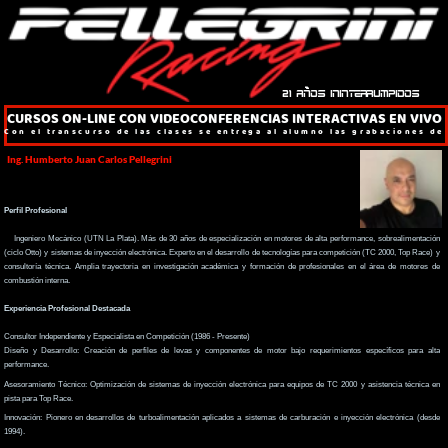
21 años ininterrumpidos
CURSOS ON-LINE CON VIDEOCONFERENCIAS INTERACTIVAS EN VIVO
Con el transcurso de las clases se entrega al alumno las grabaciones de
las mismas
Ing. Humberto Juan Carlos Pellegrini
Perfil Profesional
Ingeniero Mecánico (UTN La Plata). Más de 30 años de especialización en motores de alta performance, sobrealimentación
(ciclo Otto) y sistemas de inyección electrónica. Experto en el desarrollo de tecnologías para competición (TC 2000, Top Race) y
consultoría técnica. Amplia trayectoria en investigación académica y formación de profesionales en el área de motores de
combustión interna.
Experiencia Profesional Destacada
Consultor Independiente y Especialista en Competición (1986 - Presente)
Diseño y Desarrollo: Creación de perfiles de levas y componentes de motor bajo requerimientos específicos para alta
performance.
Asesoramiento Técnico: Optimización de sistemas de inyección electrónica para equipos de TC 2000 y asistencia técnica en
pista para Top Race.
Innovación: Pionero en desarrollos de turboalimentación aplicados a sistemas de carburación e inyección electrónica (desde
1994).
Universidad Tecnológica Nacional - Regional La Plata (1996 - Presente)
Profesor Titular: Cátedra de "Automotores" (2012 - Actualidad).
Responsable de Laboratorio: Co-director del Laboratorio de Motores de Combustión Interna, liderando investigaciones y
desarrollos tecnológicos (2005 - Actualidad).
Investigador: Desarrollo de técnicas de fabricación y nuevas tecnologías en el Laboratorio de Motores (1996 - 2022).
Docencia y Capacitación
Instructor Técnico: Dictado de cursos de formación en "Motores Aspirados (Nivel 1)", "Sobrealimentados (Nivel 2)" e
"Inyecciones Programables" en establecimiento propio (2005 - Presente).
Colaborador Académico: Miembro invitado en la cátedra "Proyecto de Motores" de la UNLP.