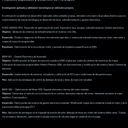
Desarrollo:
Optimizaci
ó
n del sistema de gestión electrónica estándar. Modificando mapas de la unidad de mando el motor y de la
transmisión doble embrague DCT.
Hito:
Aplicación de estrategias en el mapeado de presión de turbo, defasaje de levas por medio del sistema doble vanos. Trabajo
con el sistema Valvetronic, optimizando la alzada máxima de válvulas según el caudal de aire en juego.
FORD SIERRA XR4
BMW M3
BMW 335i